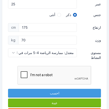
عمر
جنس
ذكر
أنثى
ارتفاع
cm
وزن
kg
مستوى
النشاط
احسب
عينة