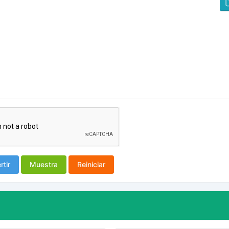
tir
Muestra
Reiniciar