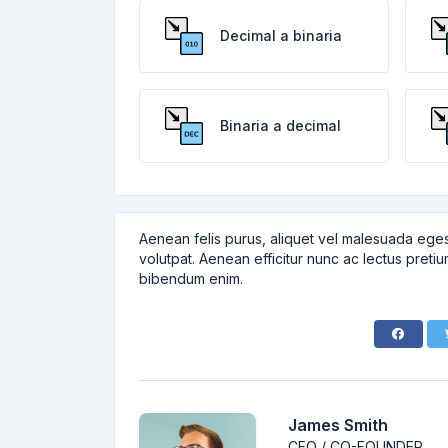
Decimal a binaria
Binaria a decimal
Aenean felis purus, aliquet vel malesuada eges
volutpat. Aenean efficitur nunc ac lectus pretiu
bibendum enim.
James Smith
CEO / CO-FOUNDER