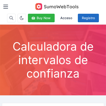
Buy Now
Acceso
Registro
Calculadora de
intervalos de
confianza