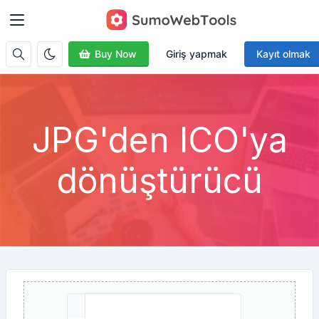
Buy Now
Giriş yapmak
Kayıt olmak
JPG'den ICO'ya
dönüştürücü