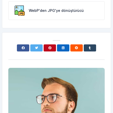
WebP'den JPG'ye dönüştürücü