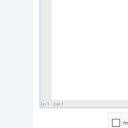
Ln:
1
Col:
1