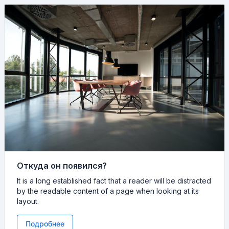
Откуда он появился?
It is a long established fact that a reader will be distracted
by the readable content of a page when looking at its
layout.
Подробнее