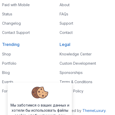
Paid with Mobile
About
Status
FAQs
Changelog
Support
Contact Support
Contact
Trending
Legal
Shop
Knowledge Center
Portfolio
Custom Development
Blog
Sponsorships
Events
Terms & Conditions
Forums
Privacy Policy
Мы заботимся о ваших данных и
хотели бы использовать файлы
Copyrights © 2026. All Rights Reserved by
ThemeLuxury
.