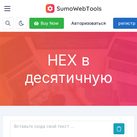
Buy Now
Авторизоваться
регистр
HEX в
десятичную